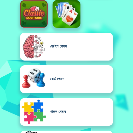
ব্রেইন গেমস
বোর্ড গেমস
পাজল গেমস