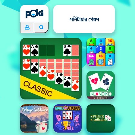
সলিটায়ার গেমস