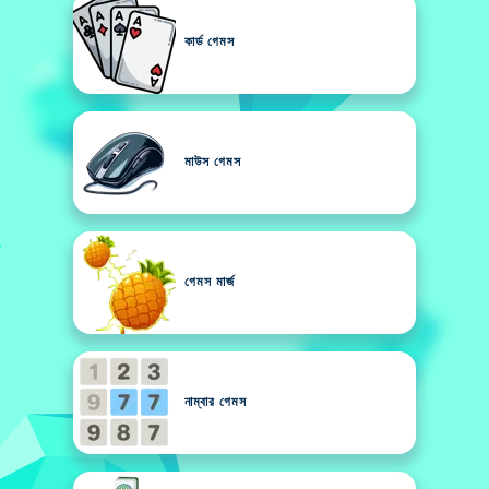
কার্ড গেমস
মাউস গেমস
গেমস মার্জ
নাম্বার গেমস