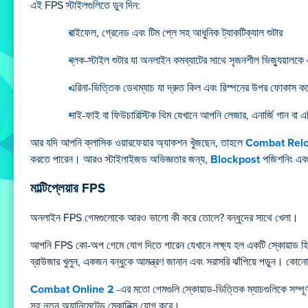
এই FPS স্টাইলগুলিতে ডুব দিন:
রাইফেল, গ্রেনেড এবং টিম প্লে সহ আধুনিক ট্যাকটিক্যাল শুটার
ব্লক-স্টাইল শুটার যা অনলাইন কমব্যাটের সাথে সৃজনশীল ভিজ্যুয়ালক
এরিনা-ভিত্তিক ডেথম্যাচ যা দ্রুত কিল এবং রিস্পনের উপর ফোকাস ক
সাই-ফাই বা ফিউচারিস্টিক থিম যেখানে আপনি লেজার, এনার্জি গান বা এল
আর যদি আপনি ক্লাসিক ওয়ারফেয়ার অ্যাকশন খুঁজছেন, তাহলে
Combat Rel
করতে পারেন। আরও স্টাইলাইজড অভিজ্ঞতার জন্য,
Blockpost
পজিশনিং এবং র
মাল্টিপ্লেয়ার FPS
অনলাইন FPS গেমগুলোকে আরও ভালো কী করে তোলে? বন্ধুদের সাথে খেলা।
আপনি FPS কো-অপ গেমে যোগ দিতে পারেন যেখানে লক্ষ্য হল একটি স্কোয়াড হিস
ব্রাউজার খুলুন, একজন বন্ধুকে আমন্ত্রণ জানান এবং সরাসরি ঝাঁপিয়ে পড়ুন। কোনো 
Combat Online 2
-এর মতো গেমগুলি স্কোয়াড-ভিত্তিক ম্যাচগুলিকে সম্প
সহ নতুন অ্যানিমেটেড মেকানিক্স যোগ করে।