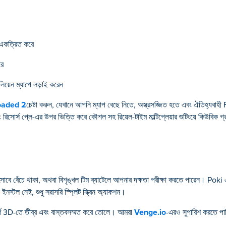
ে একত্রিত করে
রে
িয়েন ম্যাপে লড়াই করেন
oaded 2
চেষ্টা করুন, যেখানে আপনি ম্যাপ বেছে নিতে, অস্ত্রসজ্জিত হতে এবং ঐতিহ্যবাহী 
িসোর্স প্লে-এর উপর ভিত্তি করে কৌশল সহ রিয়েল-টাইম মাল্টিপ্লেয়ার শুটিংয়ে কিউবিক গ্
াবে বেঁচে থাকা, অথবা বিশৃঙ্খল টিম ব্যাটেলে আপনার দক্ষতা পরীক্ষা করতে পারেন। Po
ইনস্টল নেই, শুধু সরাসরি স্প্লিট স্ক্রিন অ্যাকশন।
ূর্ণ 3D-তে তীব্র এবং বাস্তবসম্মত করে তোলে। আমরা
Venge.io
-এরও সুপারিশ করতে পারি