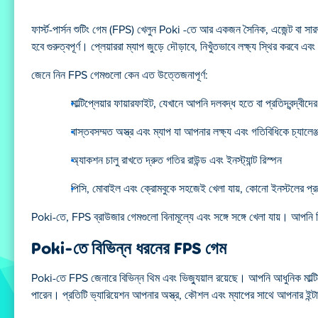
ফার্স্ট-পার্সন শুটিং গেম (FPS) খেলুন Poki -তে আর একজন সৈনিক, এজেন্ট বা 
হবে গুরুত্বপূর্ণ। প্লেয়াররা ম্যাপ জুড়ে দৌড়াবে, নিখুঁতভাবে লক্ষ্য স্থির করবে 
জেনে নিন FPS গেমগুলো কেন এত উত্তেজনাপূর্ণ:
মাল্টিপ্লেয়ার ফায়ারফাইট, যেখানে আপনি দলবদ্ধ হতে বা প্রতিদ্বন্দ্বীদে
বাস্তবসম্মত অস্ত্র এবং ম্যাপ যা আপনার লক্ষ্য এবং গতিবিধিকে চ্যালেঞ
অ্যাকশন চালু রাখতে দ্রুত গতির রাউন্ড এবং ইনস্ট্যান্ট রিস্পন
পিসি, মোবাইল এবং ক্রোমবুকে সহজেই খেলা যায়, কোনো ইনস্টলের প্
Poki-তে, FPS ব্রাউজার গেমগুলো বিনামূল্যে এবং সঙ্গে সঙ্গে খেলা যায়। আপনি
Poki-তে বিভিন্ন ধরনের FPS গেম
Poki-তে FPS জেনারে বিভিন্ন থিম এবং ভিজ্যুয়াল রয়েছে। আপনি আধুনিক মাল্টিপ্
পারেন। প্রতিটি ভ্যারিয়েশন আপনার অস্ত্র, কৌশল এবং ম্যাপের সাথে আপনার ইন্ট