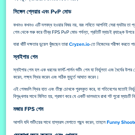
সিঙ্গেল প্লেয়ার এবং PvP মোড
কখনও কখনও এটি দলবদ্ধ হওয়ার বিষয় নয়, বরং লবিতে আপনিই সেরা শ্যুটার তা প
গেম থেকে শুরু করে তীব্র FPS PvP মোড পর্যন্ত, প্রতিটি ম্যাচই র‍্যাঙ্কে উপ
যারা খাঁটি দক্ষতার ডুয়েল খুঁজছেন তারা
Cryzen.io
-তে নিজেদের পরীক্ষা করতে 
স্নাইপার গেম
স্নাইপার গেম হল এক ধরনের ফার্স্ট-পার্সন শুটিং গেম যা নির্ভুলতা এবং ধৈর্যের 
করেন, লক্ষ্য স্থির করেন এবং সঠিক মুহূর্তে আঘাত করেন।
এই গেমগুলি স্থির হাত এবং তীক্ষ্ণ চোখকে পুরস্কৃত করে, যা গতিবেগের মতোই নির্ভু
বিশৃঙ্খলার সাথে মিলিত হয়, প্রমাণ করে যে একটি ভালভাবে রাখা শট পুরো ম্যাচটি ন
মজার FPS গেম
আপনি যদি শুটিংয়ের সাথে হাস্যরস মেশাতে পছন্দ করেন, তাহলে
Funny Shoot