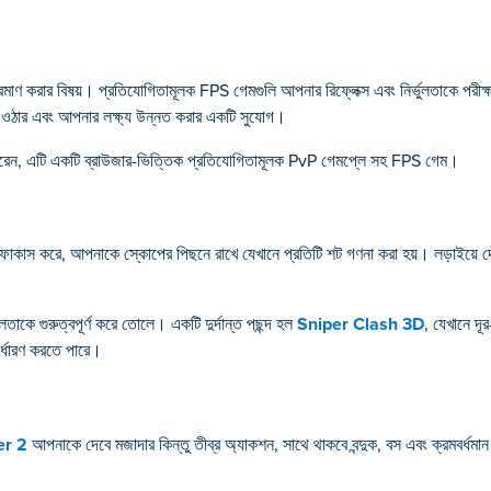
্রমাণ করার বিষয়। প্রতিযোগিতামূলক FPS গেমগুলি আপনার রিফ্লেক্স এবং নির্ভুলতাকে পরী
রে ওঠার এবং আপনার লক্ষ্য উন্নত করার একটি সুযোগ।
পারেন, এটি একটি ব্রাউজার-ভিত্তিক প্রতিযোগিতামূলক PvP গেমপ্লে সহ FPS গেম।
উপর ফোকাস করে, আপনাকে স্কোপের পিছনে রাখে যেখানে প্রতিটি শট গণনা করা হয়। লড়াইয়ে দ
লতাকে গুরুত্বপূর্ণ করে তোলে। একটি দুর্দান্ত পছন্দ হল
Sniper Clash 3D
, যেখানে দূর-
ির্ধারণ করতে পারে।
er 2
আপনাকে দেবে মজাদার কিন্তু তীব্র অ্যাকশন, সাথে থাকবে বন্দুক, বস এবং ক্রমবর্ধমান শ