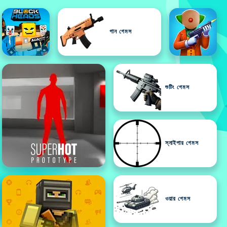
গান গেমস
শুটিং গেমস
স্নাইপার গেমস
ওয়ার গেমস