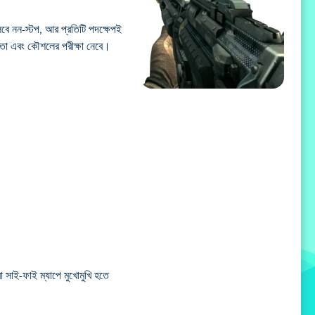
বে নন-স্টপ, আর প্রতিটি পদক্ষেপই
ভুলতা এবং কৌশলের পরীক্ষা নেবে।
া সাই-ফাই ম্যাপে মুখোমুখি হতে