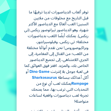
توفر ألعاب الديناصورات لدينا ترفيهًا ما
قبل التاريخ مع مخلوقات من ملايين
السنين! العب ألعابًا مع الديناصور الأكثر
شهرة، وهو الديناصور تيرانوصور ريكس (تي
ريكس). يمكنك أيضًا اللعب بديناصورات
مختلفة؛ تي ريكس، وفيلوسيرابتور،
وبراكيوصوروس! نحن نقدم أنواعًا مختلفة
من اللعب؛ من القتال إلى المغامرة، إلى
الجري اللامتناهي، إلى تجميع الديناصور
الخاص بك، والمزيد. اقفز فوق العوائق كما
في لعبة جوجل بلا إنترنت
Dino Game
أو
أكل أعدائك ببساطة
Sharkosaurus
Rampage
يمكنك لعب أي نوع من
التحديات التي ترغب بها، مما يمنحك
تجربة لعب ديناصورات واقعية لساعات
متواصلة!