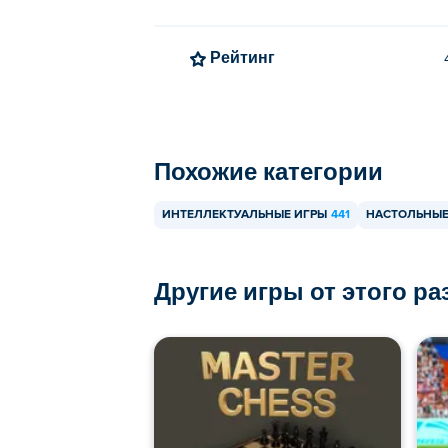
Рейтинг
Похожие категории
ИНТЕЛЛЕКТУАЛЬНЫЕ ИГРЫ
441
НАСТОЛЬНЫЕ
Другие игры от этого р