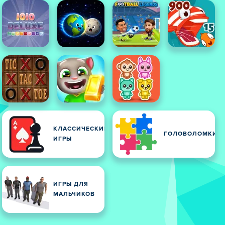
КЛАССИЧЕСКИЕ
ГОЛОВОЛОМКИ
ИГРЫ
ИГРЫ ДЛЯ
МАЛЬЧИКОВ