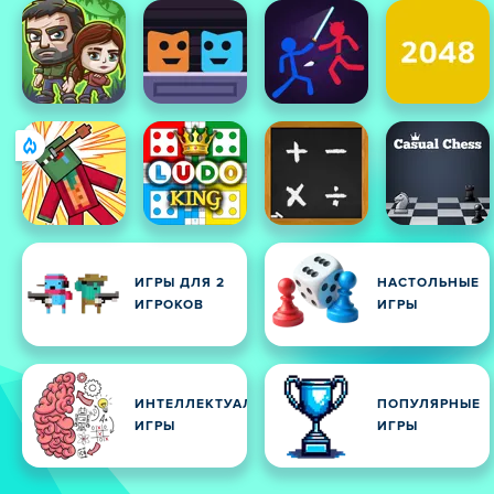
ИГРЫ ДЛЯ 2
НАСТОЛЬНЫЕ
ИГРОКОВ
ИГРЫ
ИНТЕЛЛЕКТУАЛЬНЫЕ
ПОПУЛЯРНЫЕ
ИГРЫ
ИГРЫ