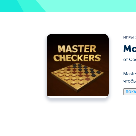
ИГРЫ
Ma
от
Cod
Maste
чтобы
ПОКА
Здесь можно сыграть в Master Checkers