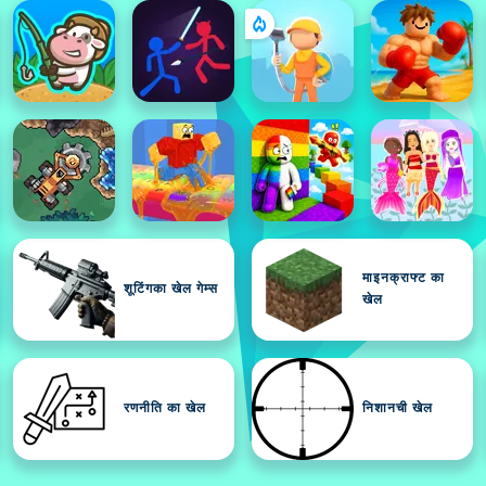
माइनक्राफ्ट का
शूटिंगका खेल गेम्स
खेल
रणनीति का खेल
निशानची खेल