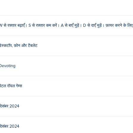
W से रफ़्तार बढ़ाएँ। S से रफ़्तार कम करें। A से बाएँ मुड़ें। D से दाएँ मुड़ें। फ़ायर करने के
डेस्कटॉप, फ़ोन और टैबलेट
Devoting
 गेम यहां खेलें Poki (पोकी):
Tiger Tank
!
बैटल रॉयल गेम्स
दिसंबर 2024
री वॉरशिप खेल सकता हूँ?
वाइस जैसे फोन और टैबलेट पर खेल सकते हैं।
दिसंबर 2024