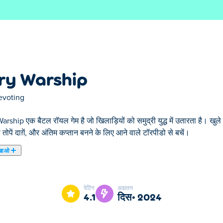
ry Warship
evoting
rship एक बैटल रॉयल गेम है जो खिलाड़ियों को समुद्री युद्ध में उतारता है। खुले पा
 तोपें दाग़ें, और अंतिम कप्तान बनने के लिए आने वाले टॉरपीडो से बचें।
खाओ
द्र पर हावी होने के लिए महान युद्धपोतों की कमान संभालते हैं। प्रतिष्ठित युद्धपोतो
ार्थवादी युद्ध प्रभावों और रोमांचकारी जहाज-से-जहाज युद्ध के साथ, आप पहले कभी नह
रेटिंग
अद्यतन
े हैं?
4.1
दिस॰ 2024