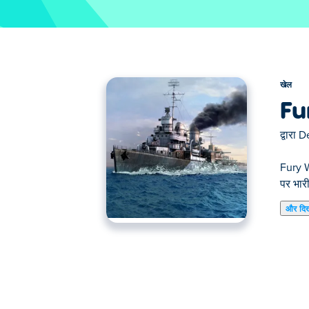
खेल
Fu
द्वारा
D
Fury Wa
पर भारी
और दि
फ्यूरी वॉरशिप एक गहन नौसैनिक युद्ध खेल है जहाँ आप समु
और विभिन्न चरणों में चुनौतीपूर्ण मिशन पूरे करें। यथ
करेंगे। क्या आप अपने बेड़े को जीत की ओर ले जा सकत
फ्यूरी वॉरशिप कैसे खेलें?