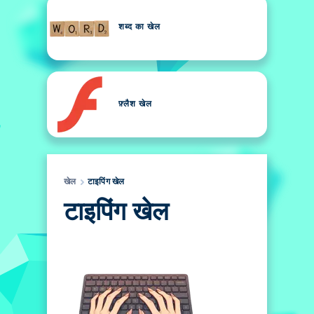
शब्द का खेल
फ़्लैश खेल
खेल
टाइपिंग खेल
टाइपिंग खेल