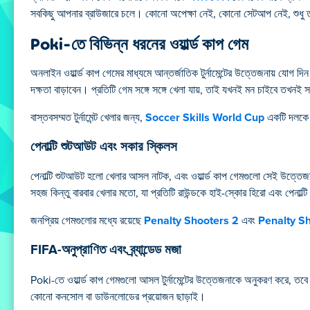
সবকিছু আপনার ব্রাউজারে চলে। কোনো অপেক্ষা নেই, কোনো সেটআপ নেই, শুধু 
Poki-তে বিভিন্ন ধরনের ওয়ার্ল্ড কাপ গেম
অনলাইন ওয়ার্ল্ড কাপ গেমের মাধ্যমে আন্তর্জাতিক টুর্নামেন্টের উত্তেজনায় যোগ 
দক্ষতা বাড়াবেন। প্রতিটি গেম সঙ্গে সঙ্গে খেলা যায়, তাই যখনই মন চাইবে তখনই
বাস্তবসম্মত টুর্নামেন্ট খেলার জন্য,
Soccer Skills World Cup
একটি দলকে এল
পেনাল্টি শুটআউট এবং সকার স্কিলস
পেনাল্টি শুটআউট হলো খেলার আসল নাটক, এবং ওয়ার্ল্ড কাপ গেমগুলো সেই উত্তেজ
সহজ কিন্তু বারবার খেলার মতো, যা প্রতিটি রাউন্ডকে হাই-স্কোর হিরো এবং পেনাল্টি
জনপ্রিয় গেমগুলোর মধ্যে রয়েছে
Penalty Shooters 2
এবং
Penalty S
FIFA-অনুপ্রাণিত এবং ব্র্যান্ডেড মজা
Poki-তে ওয়ার্ল্ড কাপ গেমগুলো আসল টুর্নামেন্টের উত্তেজনাকে অনুকরণ করে, ত
কোনো কনসোল বা ডাউনলোডের প্রয়োজন ছাড়াই।