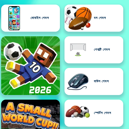
মোবাইল গেমস
বল গেমস
পেনাল্টি গেমস
মাউস গেমস
স্পোর্টস গেমস