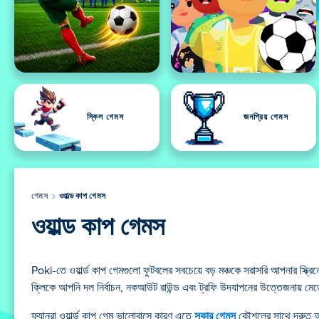
স্কিল গেমস
জনপ্রিয় গেমস
গেমস
ওয়াল্ড কাপ গেমস
ওয়াল্ড কাপ গেমস
Poki-তে ওয়ার্ল্ড কাপ গেমগুলো ফুটবলের সবচেয়ে বড় মঞ্চকে সরাসরি আপনার স্ক্রি
ক্লিকে আপনি দল নির্বাচন, নকআউট রাউন্ড এবং ট্রফি উদযাপনের উত্তেজনায় ম
ফ্যানরা ওয়ার্ল্ড কাপ গেম ভালোবাসে কারণ এতে
সকার গেমস
কৌশলের সাথে দ্রুত অ্